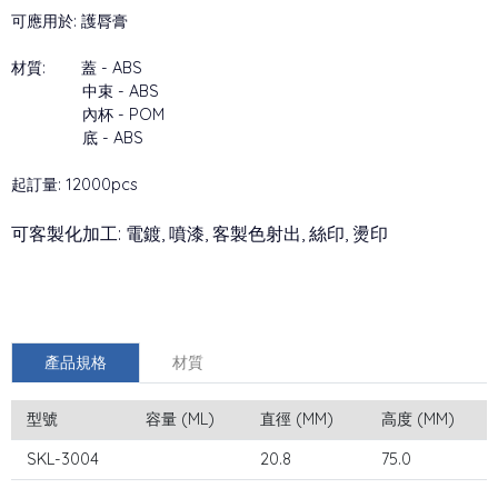
可應用於: 護脣膏
材質: 蓋 - ABS
中束 - ABS
內杯 - POM
底 - ABS
起訂量: 12000pcs
可客製化加工: 電鍍, 噴漆, 客製色射出, 絲印, 燙印
產品規格
材質
型號
容量 (ML)
直徑 (MM)
高度 (MM)
SKL-3004
20.8
75.0