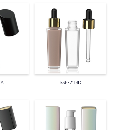
9A
SSF-2118D