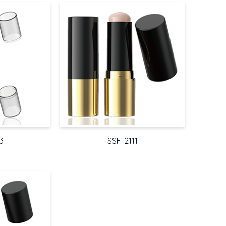
3
SSF-2111