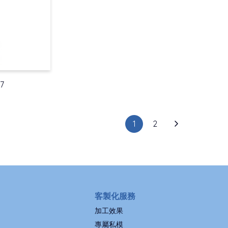
07
1
2
客製化服務
加工效果
專屬私模