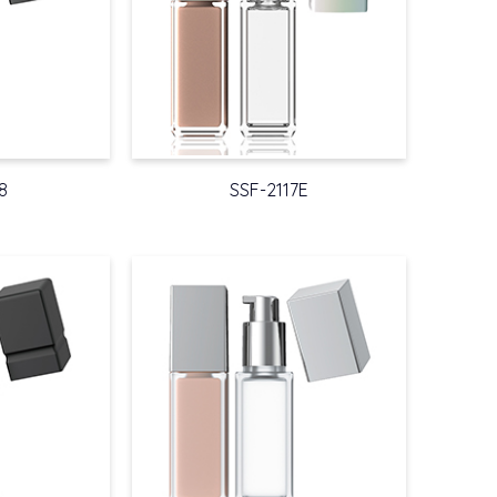
8
SSF-2117E