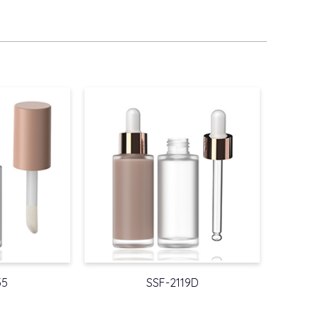
55
SSF-2119D